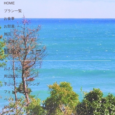
HOME
プラン一覧
お食事
お部屋
施設
お風呂
観光メニュー
おさんぽコース
周辺観光
手ぶらでフィッシング
フォトギャラリー
ペット宿泊
絆ロール