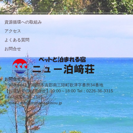
ガイドメニュー
資源循環への取組み
アクセス
よくある質問
お問合せ
お問合せ先
〒988-0442 宮城県本吉郡南三陸町歌津字番所34番地
【お電話でのお問合せ】10:00～18:00 Tel：0226-36-3315
Fax：0226-36-2345
E-mail：info@tomarizakisou.jp