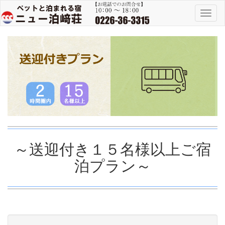
Toggl
naviga
～送迎付き１５名様以上ご宿
泊プラン～