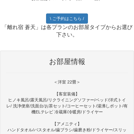
\ ご予約はこちら /
「離れ宿 蒼天」は各プランのお部屋タイプからお選び
下さい。
お部屋情報
＜洋室 22畳＞
【客室装備】
ヒノキ風呂/露天風呂/リクライニングソファー/ベッド/洋式トイ
レ/ 洗浄便座/洗面台/お茶セット/コーヒーセット/湯沸しポット/有
機ELテレビ 冷蔵庫/冷暖房/ドライヤー
【アメニティ】
ハンドタオル/バスタオル/歯ブラシ/歯磨き粉/ドライヤー/スリッ