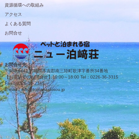
資源循環への取組み
アクセス
よくある質問
お問合せ
お問合せ先
〒988-0442 宮城県本吉郡南三陸町歌津字番所34番地
【お電話でのお問合せ】10:00～18:00 Tel：0226-36-3315
Fax：0226-36-2345
E-mail：info@tomarizakisou.jp