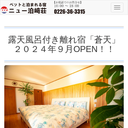
Toggl
naviga
露天風呂付き離れ宿「蒼天」
２０２４年９月OPEN！！