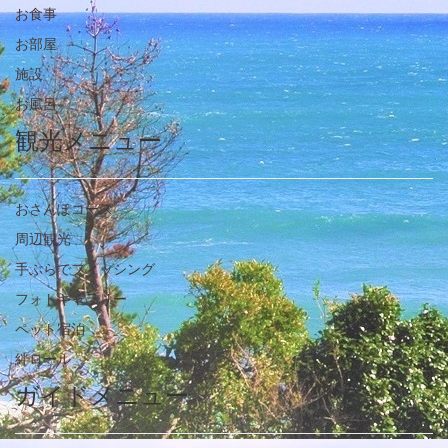
お食事
お部屋
施設
お風呂
観光メニュー
おさんぽコース
周辺観光
手ぶらでフィッシング
フォトギャラリー
ペット宿泊
絆ロール
ガイドメニュー